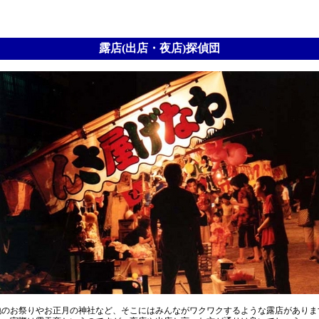
露店(出店・夜店)探偵団
地のお祭りやお正月の神社など、そこにはみんながワクワクするような露店がありま