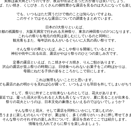
実際は露天商というのですが、夜店や出店と言った方が通りは良いでしょう。
ば、たい焼き、くじびき…たくさんの個性豊かな露店を見るのは大人になっても楽
でも、いつもはただ買うだけで他のことは知らないですよね。
このサイトではそんな露店についての調査をまとめています。
日本の3大祭りといえば、
京都の祇園祭り、大阪天満宮で行われる天神祭り、東京の神田祭りの3つになります
これらの祭りを地元の住民は楽しむにしているのと同時に、
観光客もまた、毎年訪れる人がいるぐらいに人気の高い祭りです。
そんな祭りの華といえば、みこしや祭りを開催しているときに
神社や街中に出る出店、露店がやはり祭りのひとつの楽しみ方です。
定番の露店といえば、たこ焼きやイカ焼き、りんご飴があります。
沢山の露店が並ぶ祭りの時期には、日頃食べられないお菓子をこの時ばかりは、
母親にねだる子供の姿をところかしこで目にします。
これは無理もないことだと思います。
でも露店のあの明かりを見れば心が躍って、いつもよりも羽目を外してしまいがち
そして、祭りに外すことが出来ないものとしては、花火があります。
最近では、凝った花火が見られると人気も高くなっており、夏に見ることが出来る
祭りの花火というのは、日本文化の象徴ともいえるのではないでしょうか？
そんな祭りと花火、そして露店を同時にいかにして楽しむのか、
思うままに楽しむのもいいですが、夏は短く、多くの祭りがいっきに押し寄せてき
そんな祭りのそれぞれの楽しみ方について、露店を含めてここでは紹介します。
情報を仕入れてさらに祭りを楽しみましょう。