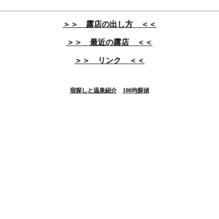
＞＞ 露店の出し方 ＜＜
＞＞ 最近の露店 ＜＜
＞＞ リンク ＜＜
宿探しと温泉紹介
100均探偵