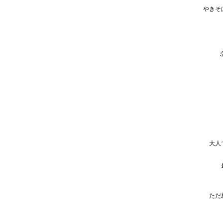
やきそ
大人
ただ